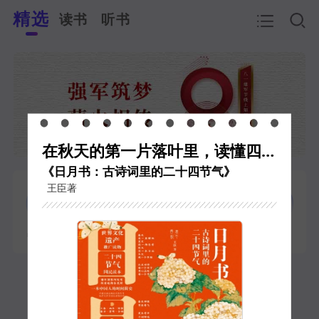
精选
读书
听书
在秋天的第一片落叶里，读懂四季
《日月书：古诗词里的二十四节气》
王臣著
中文智言
小微推荐官
书香日历
期刊
AI书童
积